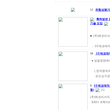
12
.
위험성평가
.
특허받은 
기술 도입
■ (주)에코리
- SY에코매직
10
.
SY에코매
● 성일정판에서
( 한국원적외선
포도상구균 항균
9
.
SY에코매직 
힘)
[1]
(주)에코리서치
KBS1 과학카