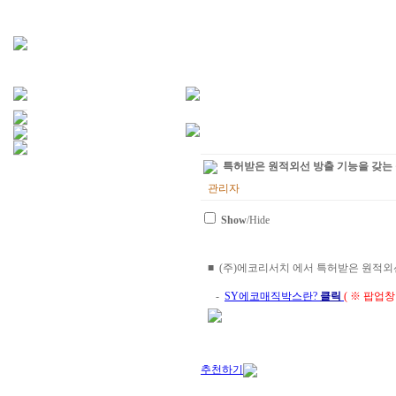
특허받은 원적외선 방출 기능을 갖는
관리자
Show
/Hide
■ (주)에코리서치 에서 특허받은 원적외
-
SY에코매직박스란?
클릭
( ※ 팝업
추천하기