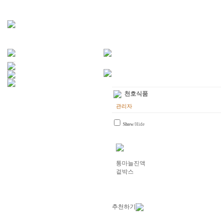
천호식품
관리자
Show
/Hide
통마늘진액
겉박스
추천하기