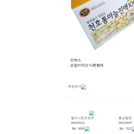
인박스
손잡이약간 다른형태
추천하기
엘리시온초코쿠...
홍삼절편
2016/03/21
2012/03/07
Hit : 5610
Hit : 7522