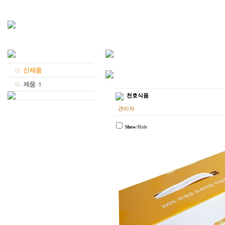
천호식품
관리자
Show
/Hide